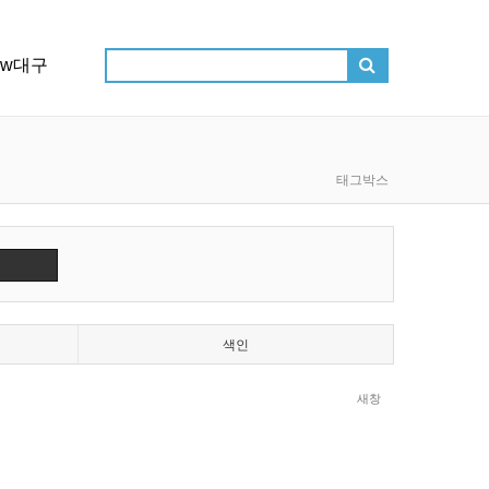
ow대구
태그박스
색인
새창