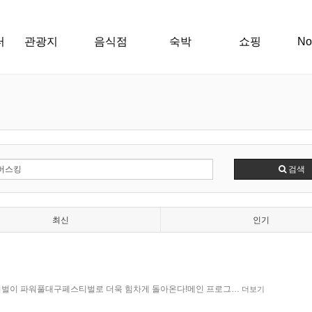
터
관광지
음식점
숙박
쇼핑
N
검색
최신
인기
스티벌이 파워풀대구페스티벌로 더욱 힘차게 돌아온다!메인 프로그…
더보기