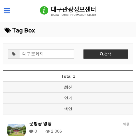
Tag Box
검색
Total 1
최신
인기
색인
문창공 영당
새창
0
2,006