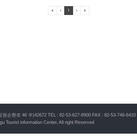
1
 46 우)42672 TEL : 82-53-627-8900 FAX : 82-53-746-6410
u Tourist information Center, All right Reserved