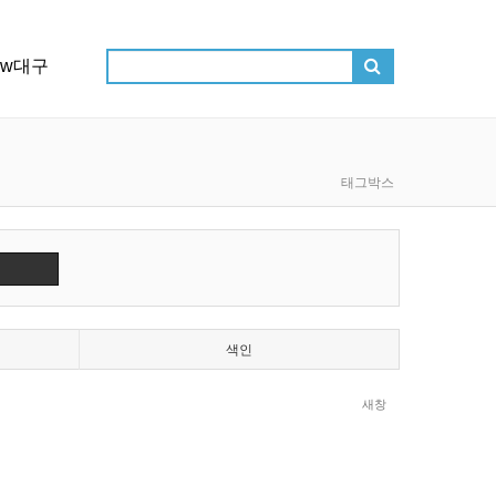
ow대구
태그박스
색인
새창