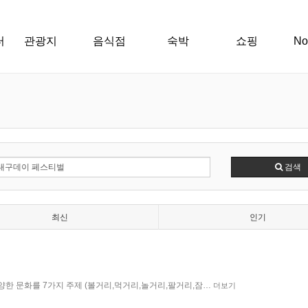
터
관광지
음식점
숙박
쇼핑
N
검색
최신
인기
양한 문화를 7가지 주제 (볼거리,먹거리,놀거리,팔거리,잠…
더보기