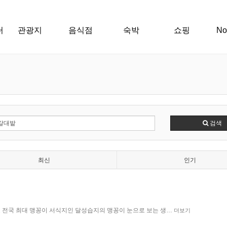
터
관광지
음식점
숙박
쇼핑
N
검색
최신
인기
전국 최대 맹꽁이 서식지인 달성습지의 맹꽁이 눈으로 보는 생…
더보기