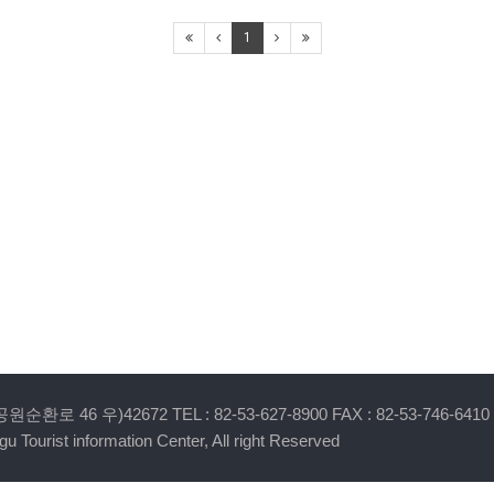
1
 46 우)42672 TEL : 82-53-627-8900 FAX : 82-53-746-6410
u Tourist information Center, All right Reserved