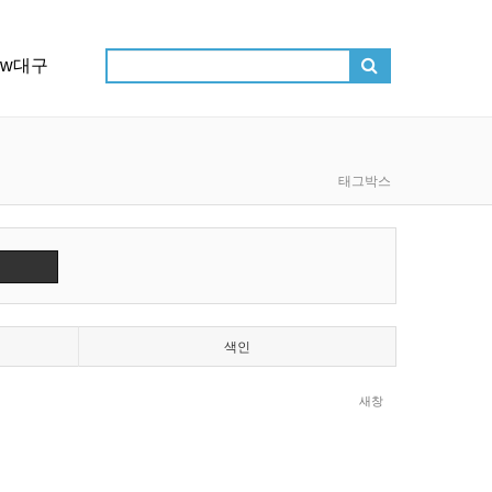
ow대구
태그박스
색인
새창