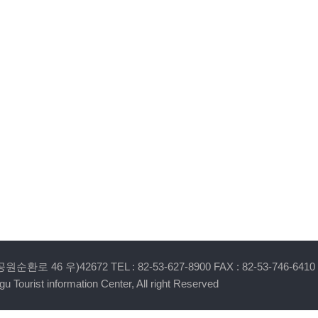
 46 우)42672 TEL : 82-53-627-8900 FAX : 82-53-746-6410
u Tourist information Center, All right Reserved