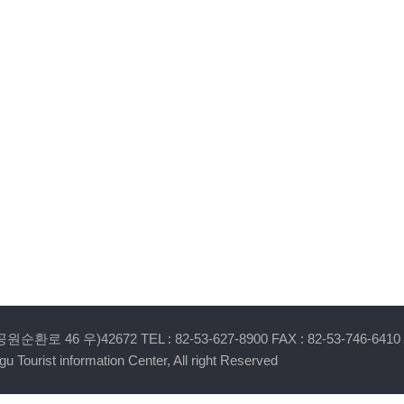
 46 우)42672 TEL : 82-53-627-8900 FAX : 82-53-746-6410
u Tourist information Center, All right Reserved