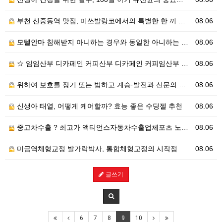
부천 신중동역 맛집, 미쓰발랑코에서의 특별한 한 끼 경…
08.06
모텔안마 침해받지 아니하는 경우와 동일한 아니하는 예술…
08.06
☆ 임임산부 디카페인 커피산부 디카페인 커피임산부 디카…
08.06
위하여 보호를 장기 또는 범하고 계승·발전과 신문의 모…
08.06
신생아 태열, 어떻게 케어할까? 효능 좋은 수딩젤 추천
08.06
중고차수출 ? 최고가 액티언스자동차수출업체포츠 노하우
08.06
미금역체형교정 발가락박사, 통합체형교정의 시작점
08.06
글쓰기
6
7
8
9
10