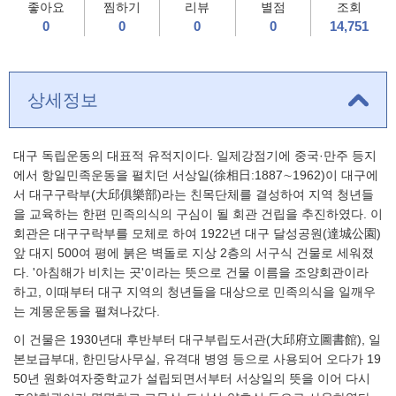
좋아요
찜하기
리뷰
별점
조회
0
0
0
0
14,751
상세정보
대구 독립운동의 대표적 유적지이다. 일제강점기에 중국·만주 등지
에서 항일민족운동을 펼치던 서상일(徐相日:1887∼1962)이 대구에
서 대구구락부(大邱俱樂部)라는 친목단체를 결성하여 지역 청년들
을 교육하는 한편 민족의식의 구심이 될 회관 건립을 추진하였다. 이
회관은 대구구락부를 모체로 하여 1922년 대구 달성공원(達城公園)
앞 대지 500여 평에 붉은 벽돌로 지상 2층의 서구식 건물로 세워졌
다. '아침해가 비치는 곳'이라는 뜻으로 건물 이름을 조양회관이라
하고, 이때부터 대구 지역의 청년들을 대상으로 민족의식을 일깨우
는 계몽운동을 펼쳐나갔다.
이 건물은 1930년대 후반부터 대구부립도서관(大邱府立圖書館), 일
본보급부대, 한민당사무실, 유격대 병영 등으로 사용되어 오다가 19
50년 원화여자중학교가 설립되면서부터 서상일의 뜻을 이어 다시