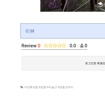
리뷰
Review
0
0.0
/
0
로그인한 회원만
자연휴양림 #참꽃 #비슬산 #참꽃군락지