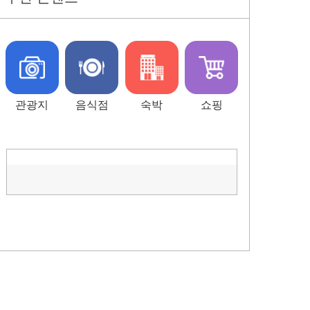
관광지
음식점
숙박
쇼핑