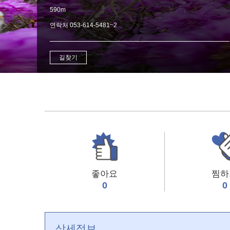
590m
연락처 053-614-5481~2
길찾기
좋아요
찜하
0
0
상세정보