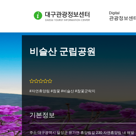
관광정보센
비슬산 군립공원
#자연휴양림 #참꽃 #비슬산 #참꽃군락지
기본정보
주소 대구광역시 달성군 유가면 휴양림길 230 자연휴양림 내 해발