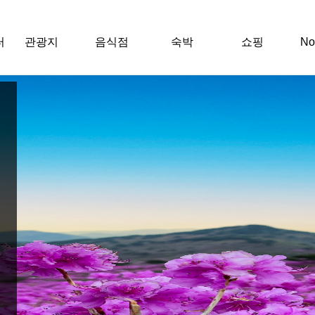
터
관광지
음식점
숙박
쇼핑
N