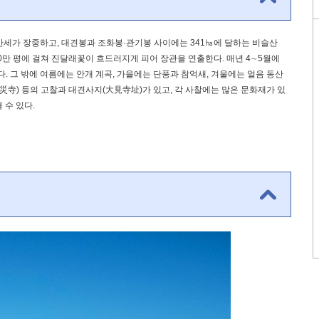
 산세가 장중하고, 대견봉과 조화봉·관기봉 사이에는 341㏊에 달하는 비슬산
0만 평에 걸쳐 진달래꽃이 흐드러지게 피어 장관을 연출한다. 매년 4∼5월에
. 그 밖에 여름에는 안개 계곡, 가을에는 단풍과 참억새, 겨울에는 얼음 동산
災寺) 등의 고찰과 대견사지(大見寺址)가 있고, 각 사찰에는 많은 문화재가 있
 수 있다.