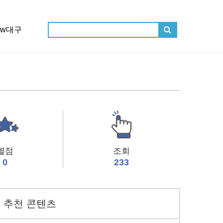
ow대구
별점
조회
0
233
추천 콘텐츠