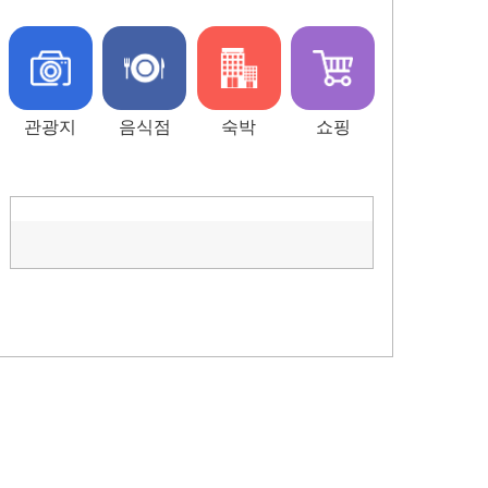
관광지
음식점
숙박
쇼핑