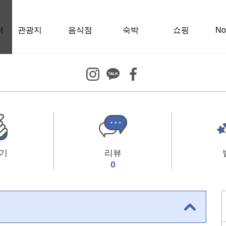
터
관광지
음식점
숙박
쇼핑
N
기
리뷰
0