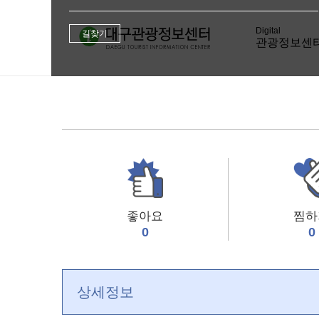
길찾기
관광정보센
좋아요
찜하
0
0
상세정보