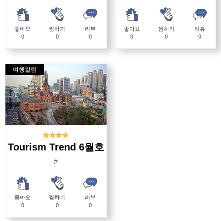
좋아요
찜하기
리뷰
좋아요
찜하기
리뷰
0
0
0
0
0
0
여행칼럼
Tourism Trend 6월호
#
좋아요
찜하기
리뷰
0
0
0