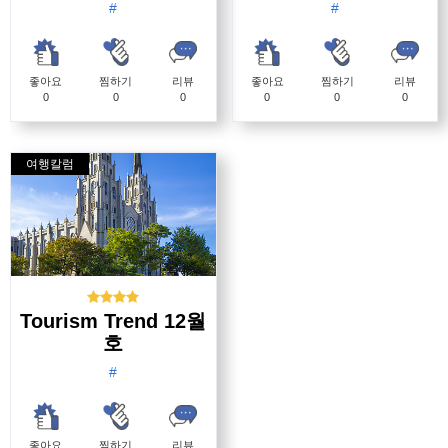
#
#
좋아요
찜하기
리뷰
좋아요
찜하기
리뷰
0
0
0
0
0
0
여행칼럼
Tourism Trend 12월
호
#
좋아요
찜하기
리뷰