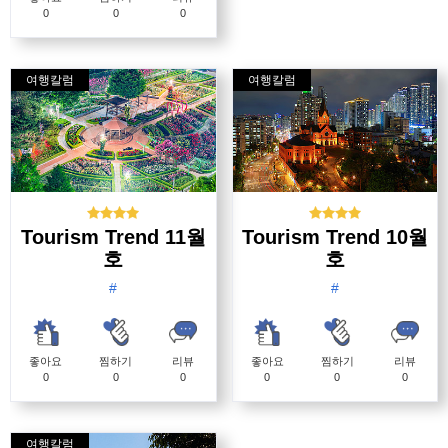
0
0
0
여행칼럼
여행칼럼
Tourism Trend 11월
Tourism Trend 10월
호
호
#
#
좋아요
찜하기
리뷰
좋아요
찜하기
리뷰
0
0
0
0
0
0
여행칼럼