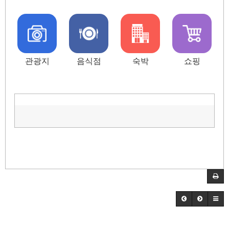
관광지
음식점
숙박
쇼핑