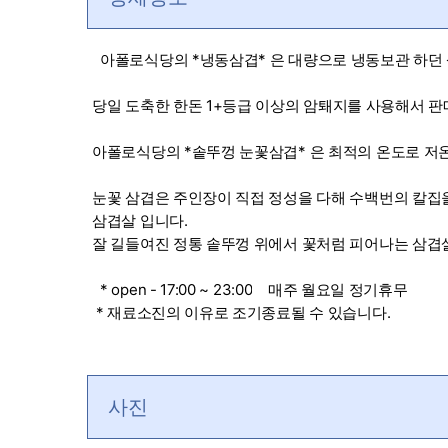
아폴로식당의 *냉동삼겹* 은 대량으로 냉동보관 하던
당일 도축한 한돈 1+등급 이상의 암퇘지를 사용해서 판
아폴로식당의 *솥뚜껑 눈꽃삼겹* 은 최적의 온도로 저
눈꽃 삼겹은 주인장이 직접 정성을 다해 수백번의 칼집
삼겹살 입니다.
잘 길들여진 정통 솥뚜껑 위에서 꽃처럼 피어나는 삼겹살
* open - 17:00 ~ 23:00
매주 월요일 정기휴무
* 재료소진의 이유로 조기종료될 수 있습니다.
사진