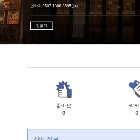
연락처 0507-1388-8595안내
길찾기
좋아요
찜하
0
0
상세정보