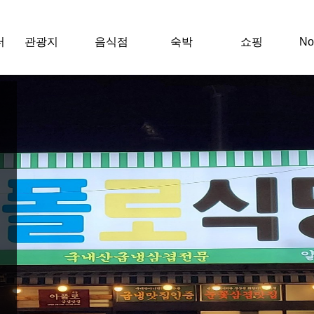
터
관광지
음식점
숙박
쇼핑
N