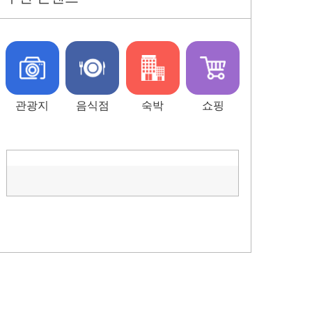
관광지
음식점
숙박
쇼핑