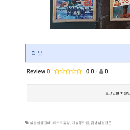
리뷰
Review
0
0.0
/
0
로그인한 회원만
삼겹살땡길때
,
래트로감성
,
대봉동맛집
,
급냉삼겹전문