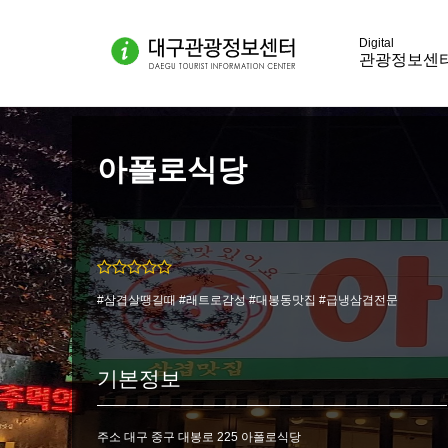
관광정보센
아폴로식당
#삼겹살땡길때 #래트로감성 #대봉동맛집 #급냉삼겹전문
기본정보
주소 대구 중구 대봉로 225 아폴로식당